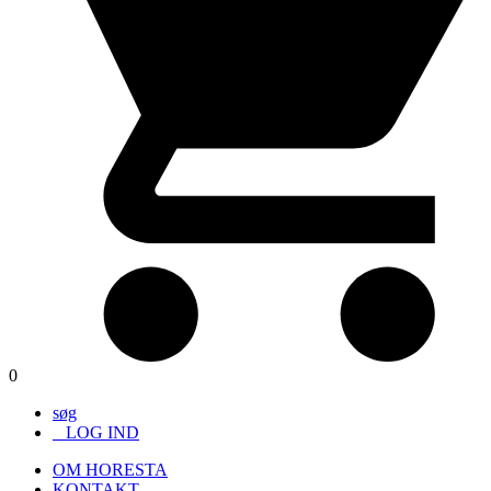
0
søg
LOG IND
OM HORESTA
KONTAKT