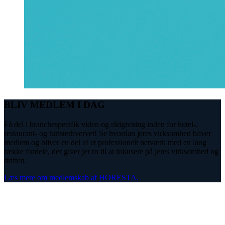
BLIV MEDLEM I DAG
Få del i branchespecifik viden og rådgivning inden for hotel-,
restaurant- og turisterhvervet! Se hvordan jeres virksomhed bliver
medlem og bliver en del af et professionelt netværk med en lang
række fordele, der giver jer ro til at fokusere på jeres virksomhed og
driften.
Læs mere om medlemskab af HORESTA.