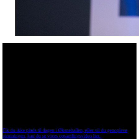
SE HØJDEPUNKTER FRA HORESTA ÅRSDAG
2022
For tiende gang kunne HORESTA torsdag den 22. november
invitere til årsdag. En udsolgt dag med flere end 600 branchefolk,
der som altid åbnede med et brag af et show, inden scenen blev
indtaget af både danske og udenlandske talere samt branchefolk.
Dagen sluttede med en fantastisk branchefest på toppen af DGI-
Byen med flere end 250 gæster.
I HORESTA vil vi gerne takke for en fantastisk årsdag med højt
humør og masser af inspiration i både community pavillonen og fra
scenen.
Fik du ikke plads til dagen i Øksnehallen, eller vil du genopleve
stemningen, kan du se vores opsamlingsvideo her.