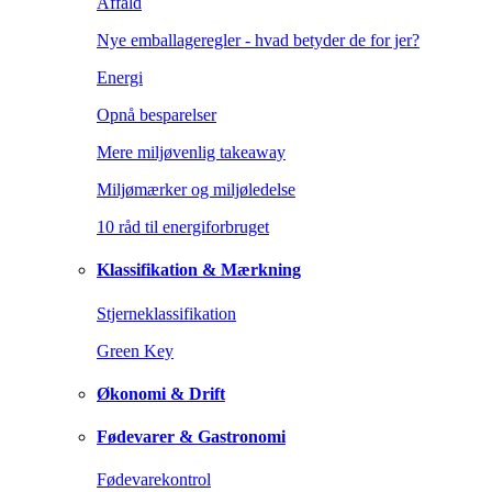
Affald
Nye emballageregler - hvad betyder de for jer?
Energi
Opnå besparelser
Mere miljøvenlig takeaway
Miljømærker og miljøledelse
10 råd til energiforbruget
Klassifikation & Mærkning
Stjerneklassifikation
Green Key
Økonomi & Drift
Fødevarer & Gastronomi
Fødevarekontrol