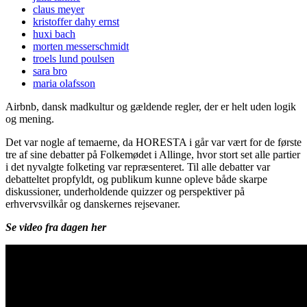
claus meyer
kristoffer dahy ernst
huxi bach
morten messerschmidt
troels lund poulsen
sara bro
maria olafsson
Airbnb, dansk madkultur og gældende regler, der er helt uden logik
og mening.
Det var nogle af temaerne, da HORESTA i går var vært for de første
tre af sine debatter på Folkemødet i Allinge, hvor stort set alle partier
i det nyvalgte folketing var repræsenteret. Til alle debatter var
debatteltet propfyldt, og publikum kunne opleve både skarpe
diskussioner, underholdende quizzer og perspektiver på
erhvervsvilkår og danskernes rejsevaner.
Se video fra dagen her