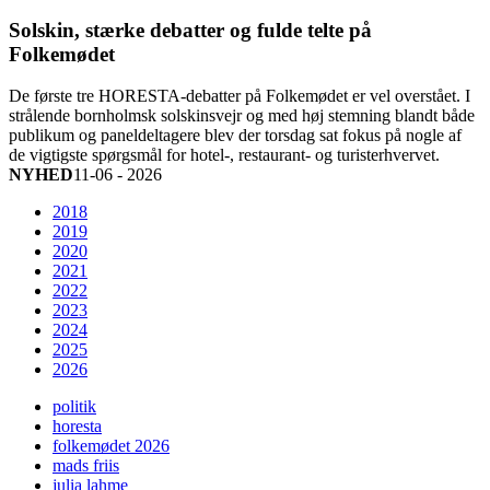
Solskin, stærke debatter og fulde telte på
Folkemødet
De første tre HORESTA-debatter på Folkemødet er vel overstået. I
strålende bornholmsk solskinsvejr og med høj stemning blandt både
publikum og paneldeltagere blev der torsdag sat fokus på nogle af
de vigtigste spørgsmål for hotel-, restaurant- og turisterhvervet.
NYHED
11-06 - 2026
2018
2019
2020
2021
2022
2023
2024
2025
2026
politik
horesta
folkemødet 2026
mads friis
julia lahme