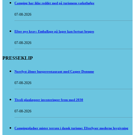
Camping har ikke reddet med på turismens vækstbølge
07-08-2026
Efter nye krav: Emballage på lager kan fortsat bruges
07-08-2026
PRESSEKLIP
Norrlyst åbner burgerrestaurant med Casper Drømme
07-08-2026
Tivoli planlægger investeringer frem mod 2030
07-08-2026
Campingpladser mister terræn i dansk turisme: Efterlyser moderne lovgivning