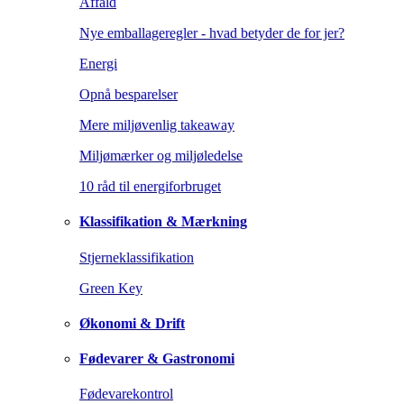
Affald
Nye emballageregler - hvad betyder de for jer?
Energi
Opnå besparelser
Mere miljøvenlig takeaway
Miljømærker og miljøledelse
10 råd til energiforbruget
Klassifikation & Mærkning
Stjerneklassifikation
Green Key
Økonomi & Drift
Fødevarer & Gastronomi
Fødevarekontrol