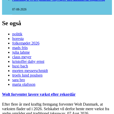
07-08-2026
Se også
politik
horesta
folkemødet 2026
mads friis
julia lahme
claus meyer
kristoffer dahy ernst
huxi bach
morten messerschmidt
troels lund poulsen
sara bro
maria olafsson
Wolt forventer lavere vækst efter rekordår
Efter flere år med kraftig fremgang forventer Wolt Danmark, at
væksten flader ud i 2026. Selskabet vil derfor hente mere vækst fra
andre områder end traditionel takeaway.
07 Aug 2026