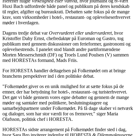
Herefter fulgte
Virkelighed eller vanvid
, hvor journalist og tv-vært
Huxi Bach udfordrede både panel og publikum på deres kendskab
til regler, afgifter og bureaukrati. Debatten satte fokus på de mange
krav, som virksomheder i hotel-, restaurant- og oplevelseserhvervet
møder i hverdagen.
Dagens tredje debat var
Overvurderet eller undervurderet
, hvor
Kristoffer Dahy Ernst, chefredaktør på Euroman og Gastro, tog
publikum med gennem diskussioner om ferieformer, gastronomi og
oplevelsestrends. I panelet stod blandt andre partiformændene
Morten Messerschmidt (DF) og Troels Lund Poulsen (V) sammen
med HORESTAs formand, Mads Friis.
For HORESTA handler deltagelsen på Folkemødet om at bringe
branchens perspektiver ind i den politiske debat.
"Folkemødet giver os en unik mulighed for at sætte fokus på de
emner, der har betydning for hotel-, restaurant- og turisterhvervet.
Det gør vi både gennem vores egne debatter og gennem de mange
møder og samtaler med politikere, beslutningstagere og
samarbejdspartnere under Folkemødet. På få dage skaber vi netværk
og dialoger, som har stor værdi for os fremover," siger Maria
Olafsson, politisk chef i HORESTA.
HORESTAs sidste arrangement på Folkemødet finder sted i dag,
hvor Sara Bro inviterer indenfor til
HORESTA & Dilemmaknuserne
.