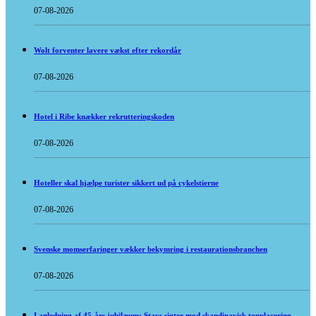
07-08-2026
Wolt forventer lavere vækst efter rekordår
07-08-2026
Hotel i Ribe knækker rekrutteringskoden
07-08-2026
Hoteller skal hjælpe turister sikkert ud på cykelstierne
07-08-2026
Svenske momserfaringer vækker bekymring i restaurationsbranchen
07-08-2026
I anledning af 45-års jubilæum: Stays sigter mod skandinavisk topplacering