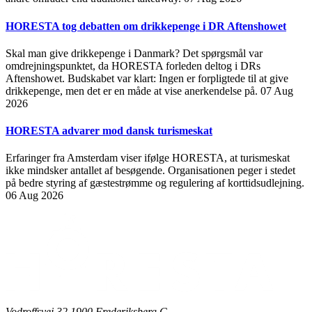
HORESTA tog debatten om drikkepenge i DR Aftenshowet
Skal man give drikkepenge i Danmark? Det spørgsmål var
omdrejningspunktet, da HORESTA forleden deltog i DRs
Aftenshowet. Budskabet var klart: Ingen er forpligtede til at give
drikkepenge, men det er en måde at vise anerkendelse på.
07 Aug
2026
HORESTA advarer mod dansk turismeskat
Erfaringer fra Amsterdam viser ifølge HORESTA, at turismeskat
ikke mindsker antallet af besøgende. Organisationen peger i stedet
på bedre styring af gæstestrømme og regulering af korttidsudlejning.
06 Aug 2026
Vodroffsvej 32 1900 Frederiksberg C