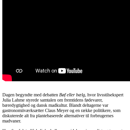
Dagen begyndte med debatten
Bøf eller bælg
, hvor livsstilsekspert
Julia Lahme styrede samtalen om fremtidens fødevarer,
bæredygtighed og dansk madkultur. Blandt deltagerne var
gastronomiiværksætter Claus Meyer og en række politikere, som
diskuterede alt fra plantebaserede alternativer til forbrugernes
madvaner.