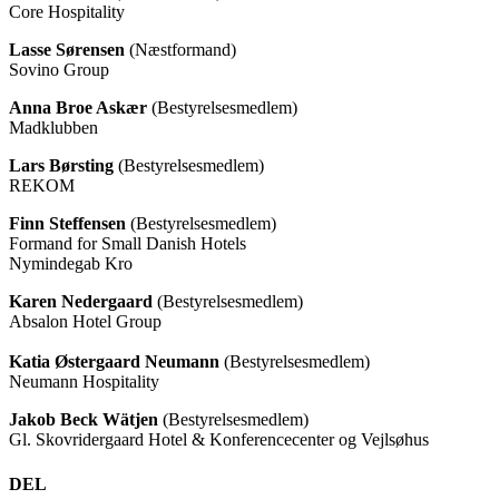
Core Hospitality
Lasse Sørensen
(Næstformand)
Sovino Group
Anna Broe Askær
(Bestyrelsesmedlem)
Madklubben
Lars Børsting
(Bestyrelsesmedlem)
REKOM
Finn Steffensen
(Bestyrelsesmedlem)
Formand for Small Danish Hotels
Nymindegab Kro
Karen Nedergaard
(Bestyrelsesmedlem)
Absalon Hotel Group
Katia Østergaard Neumann
(Bestyrelsesmedlem)
Neumann Hospitality
Jakob Beck Wätjen
(Bestyrelsesmedlem)
Gl. Skovridergaard Hotel & Konferencecenter og Vejlsøhus
DEL