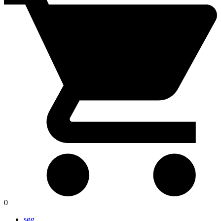
0
søg