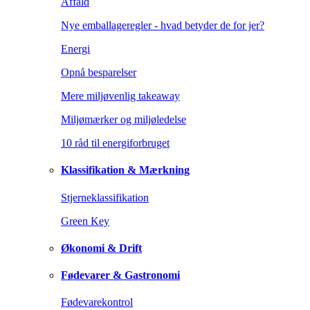
Affald
Nye emballageregler - hvad betyder de for jer?
Energi
Opnå besparelser
Mere miljøvenlig takeaway
Miljømærker og miljøledelse
10 råd til energiforbruget
Klassifikation & Mærkning
Stjerneklassifikation
Green Key
Økonomi & Drift
Fødevarer & Gastronomi
Fødevarekontrol