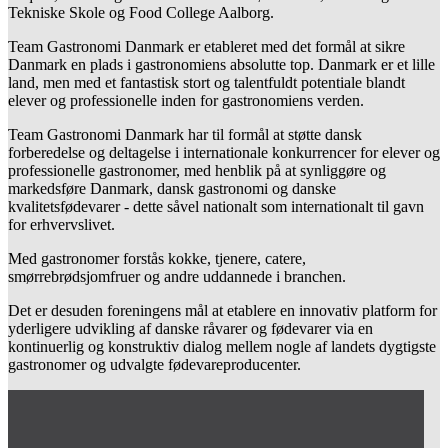
Tekniske Skole og Food College Aalborg.
Team Gastronomi Danmark er etableret med det formål at sikre
Danmark en plads i gastronomiens absolutte top. Danmark er et lille
land, men med et fantastisk stort og talentfuldt potentiale blandt
elever og professionelle inden for gastronomiens verden.
Team Gastronomi Danmark har til formål at støtte dansk
forberedelse og deltagelse i internationale konkurrencer for elever og
professionelle gastronomer, med henblik på at synliggøre og
markedsføre Danmark, dansk gastronomi og danske
kvalitetsfødevarer - dette såvel nationalt som internationalt til gavn
for erhvervslivet.
Med gastronomer forstås kokke, tjenere, catere,
smørrebrødsjomfruer og andre uddannede i branchen.
Det er desuden foreningens mål at etablere en innovativ platform for
yderligere udvikling af danske råvarer og fødevarer via en
kontinuerlig og konstruktiv dialog mellem nogle af landets dygtigste
gastronomer og udvalgte fødevareproducenter.