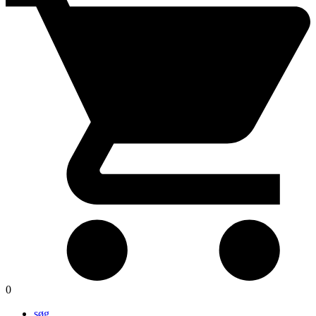
0
søg