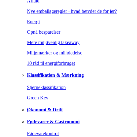
Affald
Nye emballageregler - hvad betyder de for jer?
Energi
Opnå besparelser
Mere miljøvenlig takeaway
Miljømærker og miljøledelse
10 råd til energiforbruget
Klassifikation & Mærkning
Stjerneklassifikation
Green Key
Økonomi & Drift
Fødevarer & Gastronomi
Fødevarekontrol