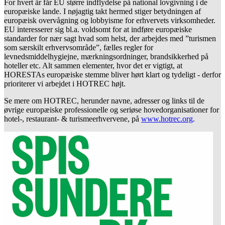
For hvert år får EU større indflydelse på national lovgivning i de
europæiske lande. I nøjagtig takt hermed stiger betydningen af
europæisk overvågning og lobbyisme for erhvervets virksomheder.
EU interesserer sig bl.a. voldsomt for at indføre europæiske
standarder for nær sagt hvad som helst, der arbejdes med ”turismen
som særskilt erhvervsområde”, fælles regler for
levnedsmiddelhygiejne, mærkningsordninger, brandsikkerhed på
hoteller etc. Alt sammen elementer, hvor det er vigtigt, at
HORESTAs europæiske stemme bliver hørt klart og tydeligt - derfor
prioriterer vi arbejdet i HOTREC højt.
Se mere om HOTREC, herunder navne, adresser og links til de
øvrige europæiske professionelle og seriøse hovedorganisationer for
hotel-, restaurant- & turismeerhvervene, på
www.hotrec.org
.