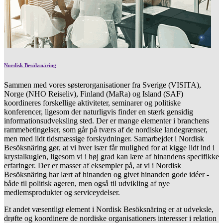
Nordisk Besöksnäring
Sammen med vores søsterorganisationer fra Sverige (VISITA),
Norge (NHO Reiseliv), Finland (MaRa) og Island (SAF)
koordineres forskellige aktiviteter, seminarer og politiske
konferencer, ligesom der naturligvis finder en stærk gensidig
informationsudveksling sted. Der er mange elementer i branchens
rammebetingelser, som går på tværs af de nordiske landegrænser,
men med lidt tidsmæssige forskydninger. Samarbejdet i Nordisk
Besöksnäring gør, at vi hver især får mulighed for at kigge lidt ind i
krystalkuglen, ligesom vi i høj grad kan lære af hinandens specifikke
erfaringer. Der er masser af eksempler på, at vi i Nordisk
Besöksnäring har lært af hinanden og givet hinanden gode idéer -
både til politisk ageren, men også til udvikling af nye
medlemsprodukter og serviceydelser.
Et andet væsentligt element i Nordisk Besöksnäring er at udveksle,
drøfte og koordinere de nordiske organisationers interesser i relation