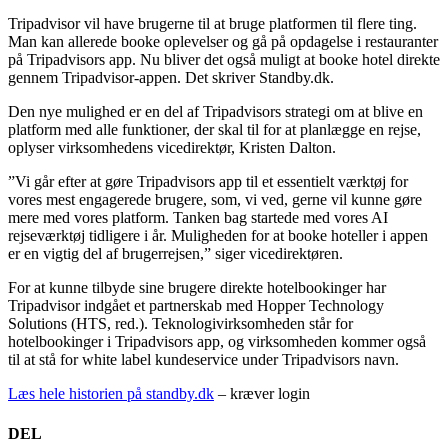
Tripadvisor vil have brugerne til at bruge platformen til flere ting.
Man kan allerede booke oplevelser og gå på opdagelse i restauranter
på Tripadvisors app. Nu bliver det også muligt at booke hotel direkte
gennem Tripadvisor-appen. Det skriver Standby.dk.
Den nye mulighed er en del af Tripadvisors strategi om at blive en
platform med alle funktioner, der skal til for at planlægge en rejse,
oplyser virksomhedens vicedirektør, Kristen Dalton.
”Vi går efter at gøre Tripadvisors app til et essentielt værktøj for
vores mest engagerede brugere, som, vi ved, gerne vil kunne gøre
mere med vores platform. Tanken bag startede med vores AI
rejseværktøj tidligere i år. Muligheden for at booke hoteller i appen
er en vigtig del af brugerrejsen,” siger vicedirektøren.
For at kunne tilbyde sine brugere direkte hotelbookinger har
Tripadvisor indgået et partnerskab med Hopper Technology
Solutions (HTS, red.). Teknologivirksomheden står for
hotelbookinger i Tripadvisors app, og virksomheden kommer også
til at stå for white label kundeservice under Tripadvisors navn.
Læs hele historien på standby.dk
– kræver login
DEL