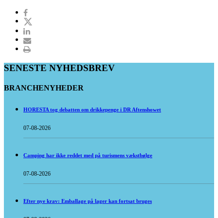
SENESTE NYHEDSBREV
BRANCHENYHEDER
HORESTA tog debatten om drikkepenge i DR Aftenshowet
07-08-2026
Camping har ikke reddet med på turismens vækstbølge
07-08-2026
Efter nye krav: Emballage på lager kan fortsat bruges