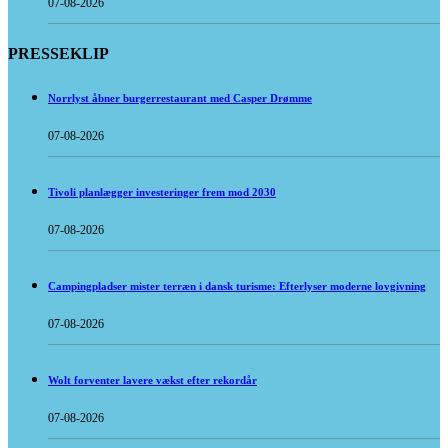
07-08-2026
PRESSEKLIP
Norrlyst åbner burgerrestaurant med Casper Drømme
07-08-2026
Tivoli planlægger investeringer frem mod 2030
07-08-2026
Campingpladser mister terræn i dansk turisme: Efterlyser moderne lovgivning
07-08-2026
Wolt forventer lavere vækst efter rekordår
07-08-2026