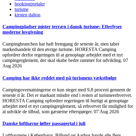
bookingportaler
turisme
kirsten dalton
Campingpladser mister terræn i dansk turisme: Efterlyser
moderne lovgivning
Campingbranchen har haft fremgang de seneste år, men taber
markedsandele til den øvrige turisme. HORESTA Camping
opfordrer derfor regeringen til at genoptage arbejdet med et nyt
campingreglement, der skal skabe bedre rammer for udvikling.
07
Aug 2026
Camping har ikke reddet med på turismens vækstbølge
Campingovernatningerne er kun steget med 9,8 procent gennem de
seneste ti år. Det er markant mindre end i resten af turismeerhvervet.
HORESTA Camping opfordrer regeringen til hurtigt at genoptage
arbejdet med et nyt campingreglement, så erhvervet får mulighed for
at udvikle de tilbud, som gæsterne efterspørger.
07 Aug 2026
Danske lufthavne løfter passagertal i juli
Lufthavnene i København, Billund og Aarhus havde alle flere