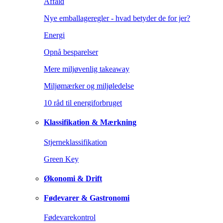
Affald
Nye emballageregler - hvad betyder de for jer?
Energi
Opnå besparelser
Mere miljøvenlig takeaway
Miljømærker og miljøledelse
10 råd til energiforbruget
Klassifikation & Mærkning
Stjerneklassifikation
Green Key
Økonomi & Drift
Fødevarer & Gastronomi
Fødevarekontrol