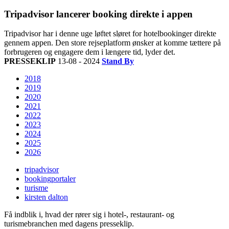
Tripadvisor lancerer booking direkte i appen
Tripadvisor har i denne uge løftet sløret for hotelbookinger direkte
gennem appen. Den store rejseplatform ønsker at komme tættere på
forbrugeren og engagere dem i længere tid, lyder det.
PRESSEKLIP
13-08 - 2024
Stand By
2018
2019
2020
2021
2022
2023
2024
2025
2026
tripadvisor
bookingportaler
turisme
kirsten dalton
Få indblik i, hvad der rører sig i hotel-, restaurant- og
turismebranchen med dagens presseklip.