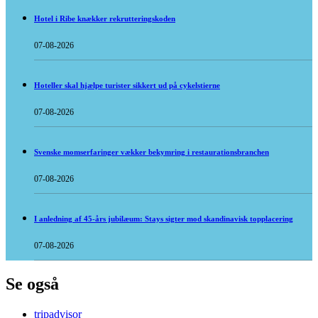
Hotel i Ribe knækker rekrutteringskoden
07-08-2026
Hoteller skal hjælpe turister sikkert ud på cykelstierne
07-08-2026
Svenske momserfaringer vækker bekymring i restaurationsbranchen
07-08-2026
I anledning af 45-års jubilæum: Stays sigter mod skandinavisk topplacering
07-08-2026
Se også
tripadvisor