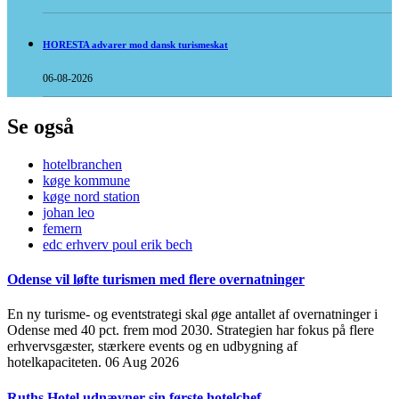
HORESTA advarer mod dansk turismeskat
06-08-2026
Se også
hotelbranchen
køge kommune
køge nord station
johan leo
femern
edc erhverv poul erik bech
Odense vil løfte turismen med flere overnatninger
En ny turisme- og eventstrategi skal øge antallet af overnatninger i
Odense med 40 pct. frem mod 2030. Strategien har fokus på flere
erhvervsgæster, stærkere events og en udbygning af
hotelkapaciteten.
06 Aug 2026
Ruths Hotel udnævner sin første hotelchef