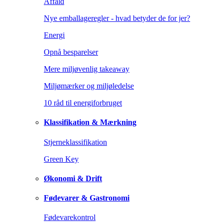
Affald
Nye emballageregler - hvad betyder de for jer?
Energi
Opnå besparelser
Mere miljøvenlig takeaway
Miljømærker og miljøledelse
10 råd til energiforbruget
Klassifikation & Mærkning
Stjerneklassifikation
Green Key
Økonomi & Drift
Fødevarer & Gastronomi
Fødevarekontrol