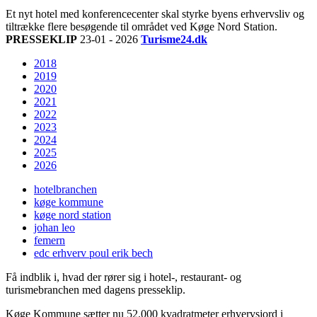
Et nyt hotel med konferencecenter skal styrke byens erhvervsliv og
tiltrække flere besøgende til området ved Køge Nord Station.
PRESSEKLIP
23-01 - 2026
Turisme24.dk
2018
2019
2020
2021
2022
2023
2024
2025
2026
hotelbranchen
køge kommune
køge nord station
johan leo
femern
edc erhverv poul erik bech
Få indblik i, hvad der rører sig i hotel-, restaurant- og
turismebranchen med dagens presseklip.
Køge Kommune sætter nu 52.000 kvadratmeter erhvervsjord i