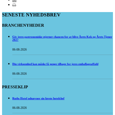
SENESTE NYHEDSBREV
BRANCHENYHEDER
Giv jeres gastronomiske stjerner chancen for at blive Årets Kok og Årets Tjener
2027
06-08-2026
Din virksomhed kan måske få penge tilbage for jeres emballageaffald
06-08-2026
PRESSEKLIP
Ruths Hotel udnævner sin første hotelchef
06-08-2026