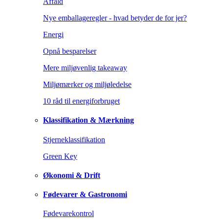
Affald
Nye emballageregler - hvad betyder de for jer?
Energi
Opnå besparelser
Mere miljøvenlig takeaway
Miljømærker og miljøledelse
10 råd til energiforbruget
Klassifikation & Mærkning
Stjerneklassifikation
Green Key
Økonomi & Drift
Fødevarer & Gastronomi
Fødevarekontrol