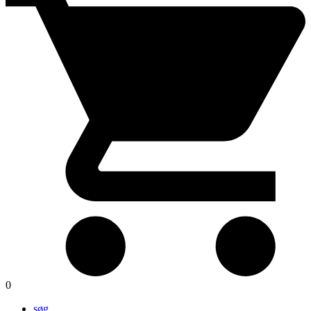
0
søg