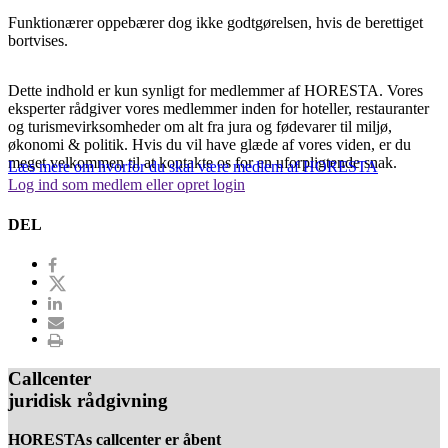
Funktionærer oppebærer dog ikke godtgørelsen, hvis de berettiget
bortvises.
Dette indhold er kun synligt for medlemmer af HORESTA. Vores
eksperter rådgiver vores medlemmer inden for hoteller, restauranter
og turismevirksomheder om alt fra jura og fødevarer til miljø,
økonomi & politik. Hvis du vil have glæde af vores viden, er du
meget velkommen til at kontakte os for en uforpligtende snak.
Læs mere om hvorfor du skal være medlem af HORESTA
Log ind som medlem eller opret login
DEL
Callcenter
juridisk rådgivning
HORESTAs callcenter er åbent