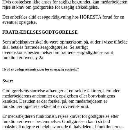
Hvis opsigelsen ikke anses for sagligt begrundet, kan medarbejderen
rejse et krav om godtgørelse for usaglig afskedigelse.
Det anbefales altid at søge rådgivning hos HORESTA forud for en
eventuel opsigelse.
FRATRÆDELSESGODTGØRELSE
Som arbejdsgiver skal du være opmærksom på, at der i visse tilfælde
skal betales fratrædelsesgodtgørelse. Se særligt
overenskomstbestemmelser om fratrædelsesgodtgørelse samt
funktionærlovens § 2a.
Hvad er godtgørelsesniveauet for en usaglig opsigelse?
Svar:
Godtgørelsens størrelse afhænger af en række faktorer, herunder
medarbejderens anciennitet og opsigelsen eller bortvisningens
karakter. Desuden er der forskel på, om medarbejderen er
funktionær og/eller dækket af en overenskomst.
Er medarbejderen funktionær, rejses kravet for godtgørelse efter
funktionærlovens bestemmelser. Godtgørelsen kan i så fald
maksimalt udgøre et beløb svarende til halvdelen af funktionærens