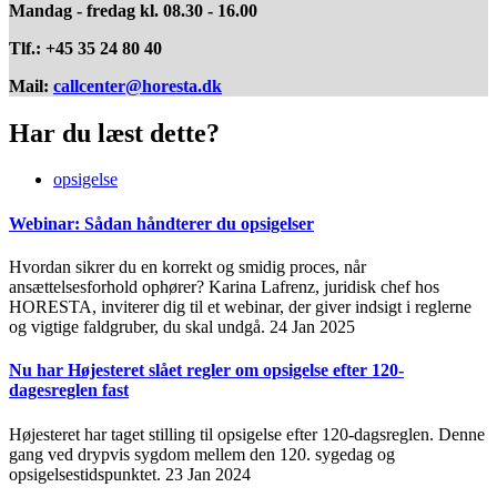
Mandag - fredag kl. 08.30 - 16.00
Tlf.: +45 35 24 80 40
Mail:
callcenter@horesta.dk
Har du læst dette?
opsigelse
Webinar: Sådan håndterer du opsigelser
Hvordan sikrer du en korrekt og smidig proces, når
ansættelsesforhold ophører? Karina Lafrenz, juridisk chef hos
HORESTA, inviterer dig til et webinar, der giver indsigt i reglerne
og vigtige faldgruber, du skal undgå.
24 Jan 2025
Nu har Højesteret slået regler om opsigelse efter 120-
dagesreglen fast
Højesteret har taget stilling til opsigelse efter 120-dagsreglen. Denne
gang ved drypvis sygdom mellem den 120. sygedag og
opsigelsestidspunktet.
23 Jan 2024