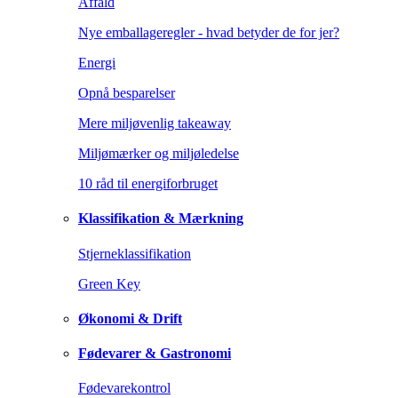
Affald
Nye emballageregler - hvad betyder de for jer?
Energi
Opnå besparelser
Mere miljøvenlig takeaway
Miljømærker og miljøledelse
10 råd til energiforbruget
Klassifikation & Mærkning
Stjerneklassifikation
Green Key
Økonomi & Drift
Fødevarer & Gastronomi
Fødevarekontrol