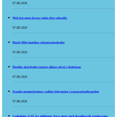
07-08-2026
Wolt forventer lavere vækst efter rekordår
07-08-2026
Hotel i Ribe knækker rekrutteringskoden
07-08-2026
Hoteller skal hjælpe turister sikkert ud på cykelstierne
07-08-2026
Svenske momserfaringer vækker bekymring i restaurationsbranchen
07-08-2026
I anledning af 45-års jubilæum: Stays sigter mod skandinavisk topplacering