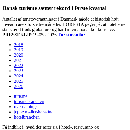
Dansk turisme sætter rekord i første kvartal
Antallet af turistovernatninger i Danmark nåede et historisk højt
niveau i årets første tre måneder. HORESTA peger på, at hotellerne
står stærkt trods global uro og hård international konkurrence.
PRESSEKLIP
19-05 - 2026
Turistmonitor
2018
2019
2020
2021
2022
2023
2024
2025
2026
turisme
turismebranchen
overnatningstal
jeppe møller-herskind
hotelbranchen
Få indblik i, hvad der rører sig i hotel-, restaurant- og