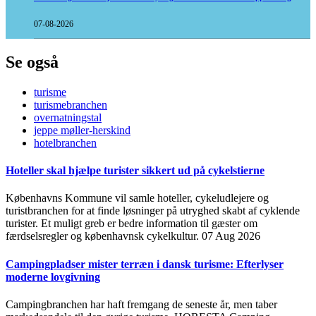
07-08-2026
Se også
turisme
turismebranchen
overnatningstal
jeppe møller-herskind
hotelbranchen
Hoteller skal hjælpe turister sikkert ud på cykelstierne
Københavns Kommune vil samle hoteller, cykeludlejere og
turistbranchen for at finde løsninger på utryghed skabt af cyklende
turister. Et muligt greb er bedre information til gæster om
færdselsregler og københavnsk cykelkultur.
07 Aug 2026
Campingpladser mister terræn i dansk turisme: Efterlyser
moderne lovgivning
Campingbranchen har haft fremgang de seneste år, men taber