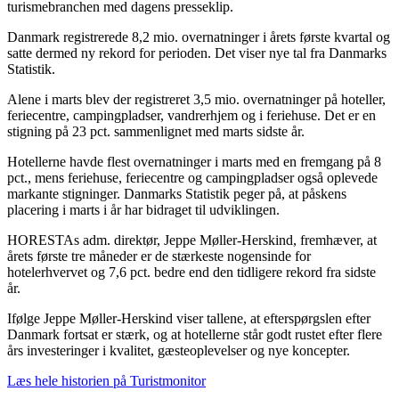
turismebranchen med dagens presseklip.
Danmark registrerede 8,2 mio. overnatninger i årets første kvartal og
satte dermed ny rekord for perioden. Det viser nye tal fra Danmarks
Statistik.
Alene i marts blev der registreret 3,5 mio. overnatninger på hoteller,
feriecentre, campingpladser, vandrerhjem og i feriehuse. Det er en
stigning på 23 pct. sammenlignet med marts sidste år.
Hotellerne havde flest overnatninger i marts med en fremgang på 8
pct., mens feriehuse, feriecentre og campingpladser også oplevede
markante stigninger. Danmarks Statistik peger på, at påskens
placering i marts i år har bidraget til udviklingen.
HORESTAs adm. direktør, Jeppe Møller-Herskind, fremhæver, at
årets første tre måneder er de stærkeste nogensinde for
hotelerhvervet og 7,6 pct. bedre end den tidligere rekord fra sidste
år.
Ifølge Jeppe Møller-Herskind viser tallene, at efterspørgslen efter
Danmark fortsat er stærk, og at hotellerne står godt rustet efter flere
års investeringer i kvalitet, gæsteoplevelser og nye koncepter.
Læs hele historien på Turistmonitor